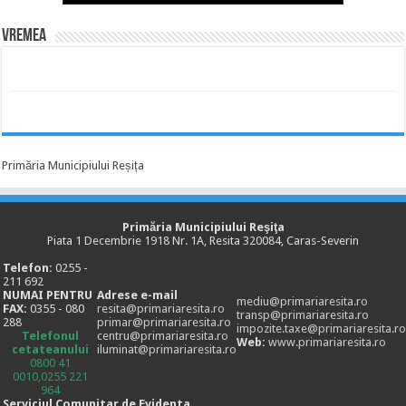
Vremea
Primăria Municipiului Reșița
Primăria Municipiului Reşiţa
Piata 1 Decembrie 1918 Nr. 1A, Resita 320084, Caras-Severin
Telefon:
0255 -
211 692
NUMAI PENTRU
Adrese e-mail
mediu@primariaresita.ro
FAX:
0355 - 080
resita@primariaresita.ro
transp@primariaresita.ro
288
primar@primariaresita.ro
impozite.taxe@primariaresita.ro
Telefonul
centru@primariaresita.ro
Web:
www.primariaresita.ro
cetateanului
iluminat@primariaresita.ro
0800 41
0010,0255 221
964
Serviciul Comunitar de Evidenta