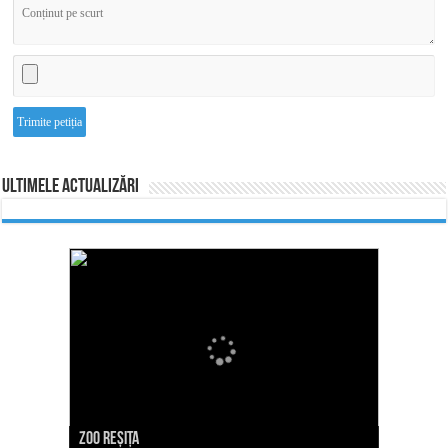
Ultimele actualizări
Zoo Reșița
Valea Țerovei