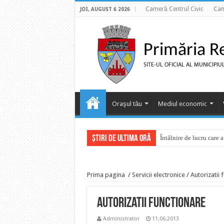
Cameră Centrul Civic
Cam
JOI, AUGUST 6 2026
Oraşul tău
Mediul economic
ȘTIRI DE ULTIMA ORĂ
Întâlnire de lucru care 
Prima pagina
/
Servicii electronice
/
Autorizatii 
Autorizatii functionare
Administrator
11.06.2013