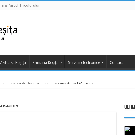
eră Parcul Tricolorului
Vizitează Reșița
Primăria Reşiţa
Servicii electronice
Contact
a avut ca temă de discuție demararea constituirii GAL-ului
functionare
Ultim