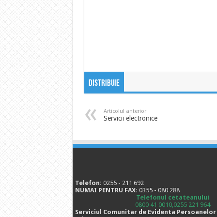
Distribuie
Articolul anterior
Servicii electronice
Telefon:
0255 - 211 692
NUMAI PENTRU FAX:
0355 - 080 288
Telefonul cetateanului
0800 41 0010,0255 221 964
Serviciul Comunitar de Evidenta Persoanelor