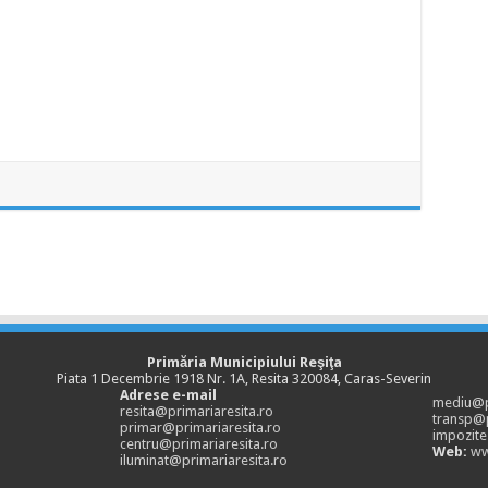
Primăria Municipiului Reşiţa
Piata 1 Decembrie 1918 Nr. 1A, Resita 320084, Caras-Severin
Adrese e-mail
mediu@pr
resita@primariaresita.ro
transp@p
primar@primariaresita.ro
impozite
centru@primariaresita.ro
Web:
ww
iluminat@primariaresita.ro