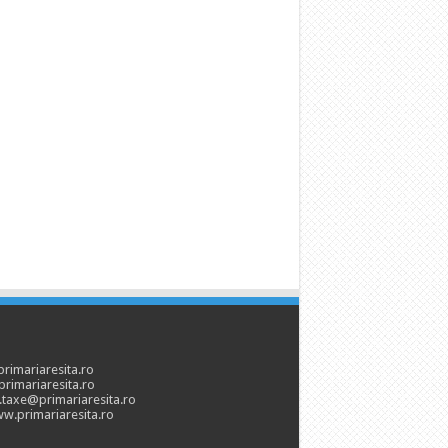
imariaresita.ro
rimariaresita.ro
.taxe@primariaresita.ro
w.primariaresita.ro