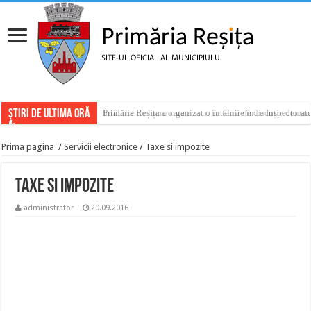
ȘTIRI DE ULTIMA ORĂ
Întâlnire de lucru care a avut ca temă de discuție demar
Primăria Reșița a organizat o întâlnire între Inspectora
Prima pagina
/
Servicii electronice
/
Taxe si impozite
Taxe si impozite
administrator
20.09.2016