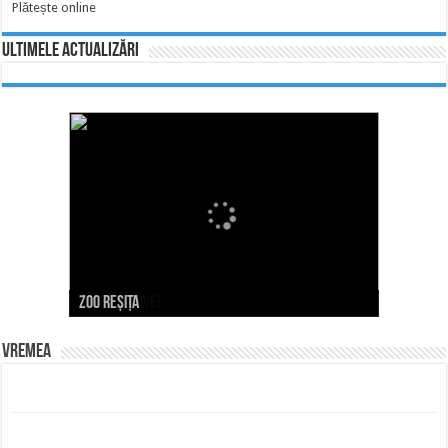
Plătește online
Ultimele actualizări
Zoo Reșița
Valea Țerovei
Vremea