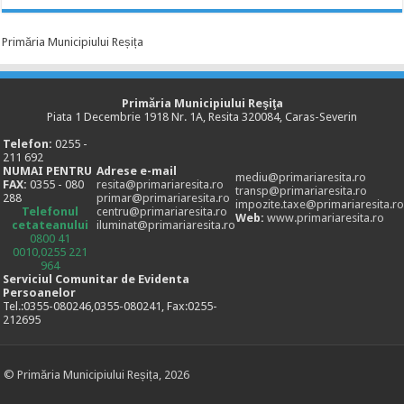
Primăria Municipiului Reșița
Primăria Municipiului Reşiţa
Piata 1 Decembrie 1918 Nr. 1A, Resita 320084, Caras-Severin
Telefon:
0255 -
211 692
NUMAI PENTRU
Adrese e-mail
mediu@primariaresita.ro
FAX:
0355 - 080
resita@primariaresita.ro
transp@primariaresita.ro
288
primar@primariaresita.ro
impozite.taxe@primariaresita.ro
Telefonul
centru@primariaresita.ro
Web:
www.primariaresita.ro
cetateanului
iluminat@primariaresita.ro
0800 41
0010,0255 221
964
Serviciul Comunitar de Evidenta
Persoanelor
Tel.:0355-080246,0355-080241, Fax:0255-
212695
© Primăria Municipiului Reșița, 2026